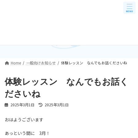
コ
ナ
ン
ビ
テ
ゲ
ン
ー
ツ
シ
へ
ョ
一般向けお知らせ
ス
ン
キ
に
ッ
移
プ
動
Home
一般向けお知らせ
体験レッスン なんでもお話くださいね
体験レッスン なんでもお話く
ださいね
最
2025年3月1日
2025年3月1日
終
更
おはようございます
新
日
時
あっという間に 3月！
: